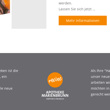
werden.
Lassen Sie sich jetzt …
Mehr Informationen
ng
ken ist die
Als Ihre "
 ein
unser neue
arbeiten w
ele neue
möchten in
gerecht wer