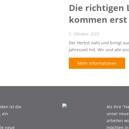
Die richtigen
kommen erst n
5. Oktober 2023
Der Herbst naht und bringt auc
Jahreszeit mit. Wir und alle 
Mehr Informationen
ken ist die
Als Ihre "
 ein
unser neue
arbeiten w
ele neue
möchten in