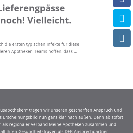
 Lieferengpässe
och! Vielleicht.
h die ersten typischen Infekte für diese
anderen Apotheken-Teams hoffen, dass …
Hausapotheken" tragen wir unseren geschärften Anspruch und
s Erscheinungsbild nun ganz klar nach außen. Denn ab sofort
ir als regionaler Verband Meine Apotheken zusammen und
 all Ihren Gesundheitsfragen als DER Ansprechpartner