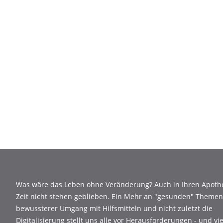
Was wäre das Leben ohne Veränderung? Auch in Ihren Apothe
Zeit nicht stehen geblieben. Ein Mehr an "gesunden" Themen,
bewussterer Umgang mit Hilfsmitteln und nicht zuletzt die
Digitalisierung stellt uns alle vor Herausforderungen - und vi